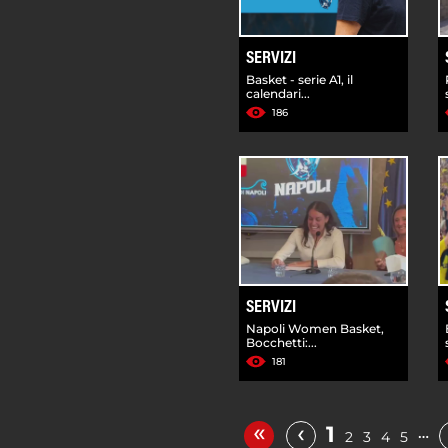
SERVIZI
Basket - serie A1, il
calendari...
186
SERVIZI
Napoli Women Basket,
Bocchetti:...
181
«
‹
1
…
2
3
4
5