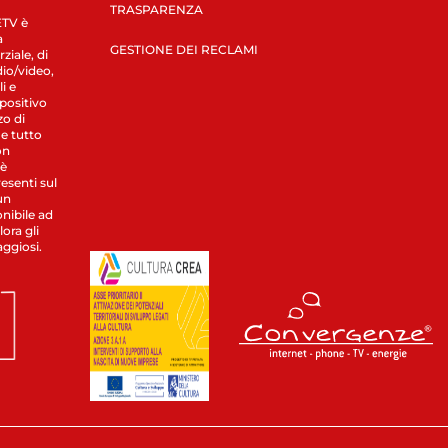
TRASPARENZA
LETV è
a
GESTIONE DEI RECLAMI
ziale, di
dio/video,
i e
spositivo
zo di
 e tutto
on
 è
esenti sul
un
nibile ad
ora gli
aggiosi.