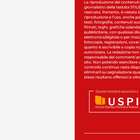
La riproduzione dei contenuti
giornalistici della testata STI
riservata. Pertanto, è vietata l
riproduzione e l’uso, anche par
testi, fotografie, contenuti au
filmati, loghi, grafiche aziendal
pubblicitarie, con qualsiasi di
elettronico/digitale o per mez
fotocopie, registrazioni, cover
quanto è ascrivibile a copia n
autorizzata. La redazione non
responsabile dei commenti pr
sito. Non potendo esercitare 
controllo continuo resta dispo
eliminarli su segnalazione qual
stessi risultano offensivi e oltr