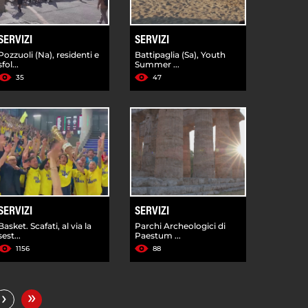
SERVIZI
SERVIZI
Pozzuoli (Na), residenti e
Battipaglia (Sa), Youth
sfol...
Summer ...
35
47
SERVIZI
SERVIZI
Basket. Scafati, al via la
Parchi Archeologici di
sest...
Paestum ...
1156
88
»
›