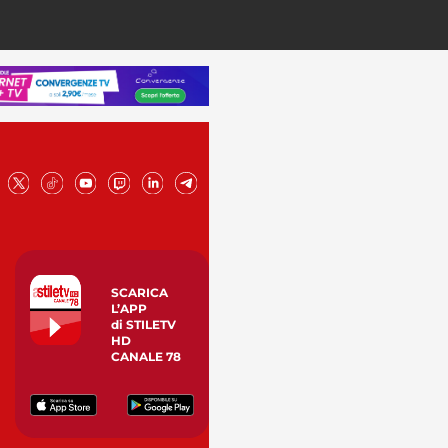
SCARICA
L’APP
di STILETV
HD
CANALE 78