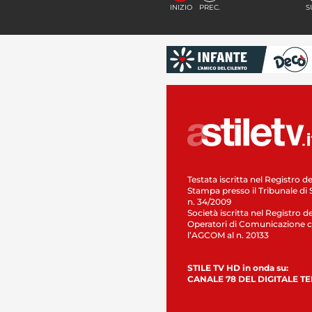
INIZIO
PREC.
S
Testata iscritta nel Registro de
Stampa presso il Tribunale di 
n. 34/2009
Società iscritta nel Registro de
Operatori di Comunicazione c
l’AGCOM al n. 20133
STILE TV HD in onda su:
CANALE 78 DEL DIGITALE T