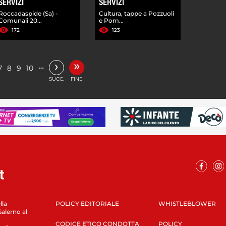
SERVIZI
SERVIZI
Roccadaspide (Sa) -
Cultura, tappe a Pozzuoli
Comunali 20...
e Pom...
172
123
»
›
…
7
8
9
10
SUCC.
FINE
lla
POLICY EDITORIALE
WHISTLEBLOWER
Salerno al
CODICE ETICO CONDOTTA
POLICY