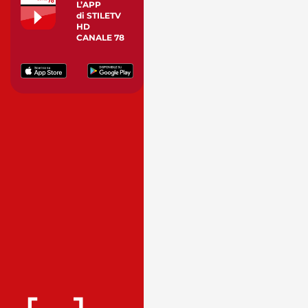
L’APP
di STILETV
HD
CANALE 78