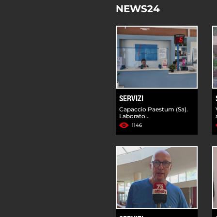
NEWS24
SERVIZI
Capaccio Paestum (Sa).
Laborato...
1146