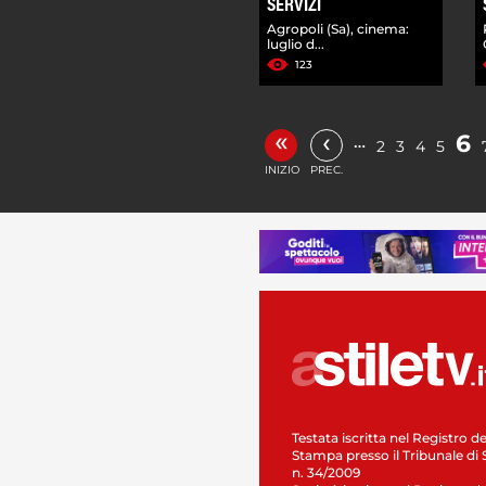
SERVIZI
Agropoli (Sa), cinema:
luglio d...
123
«
‹
6
…
2
3
4
5
INIZIO
PREC.
Testata iscritta nel Registro de
Stampa presso il Tribunale di 
n. 34/2009