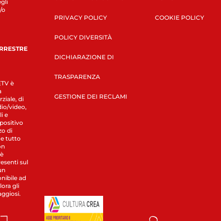
gli
/o
PRIVACY POLICY
COOKIE POLICY
POLICY DIVERSITÀ
ERRESTRE
DICHIARAZIONE DI
TRASPARENZA
LETV è
a
GESTIONE DEI RECLAMI
ziale, di
dio/video,
i e
spositivo
zo di
 e tutto
on
 è
esenti sul
un
nibile ad
ora gli
aggiosi.