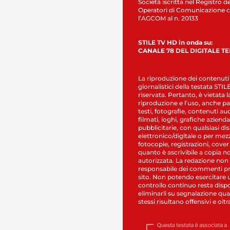
Società iscritta nel Registro de
Operatori di Comunicazione c
l’AGCOM al n. 20133
STILE TV HD in onda su:
CANALE 78 DEL DIGITALE T
La riproduzione dei contenuti
giornalistici della testata STI
riservata. Pertanto, è vietata l
riproduzione e l’uso, anche par
testi, fotografie, contenuti au
filmati, loghi, grafiche aziendal
pubblicitarie, con qualsiasi di
elettronico/digitale o per mez
fotocopie, registrazioni, cover
quanto è ascrivibile a copia n
autorizzata. La redazione non
responsabile dei commenti pr
sito. Non potendo esercitare 
controllo continuo resta dispo
eliminarli su segnalazione qual
stessi risultano offensivi e oltr