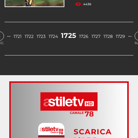
4436
‹
1725
…
…
1721
1722
1723
1724
1726
1727
1728
1729
EC.
S
SCARICA