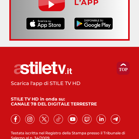
L’APP
Scarica l'app di STILE TV HD
STILE TV HD in onda su:
CANALE 78 DEL DIGITALE TERRESTRE
Testata iscritta nel Registro della Stampa presso il Tribunale di
Salerno al n. 34/2009