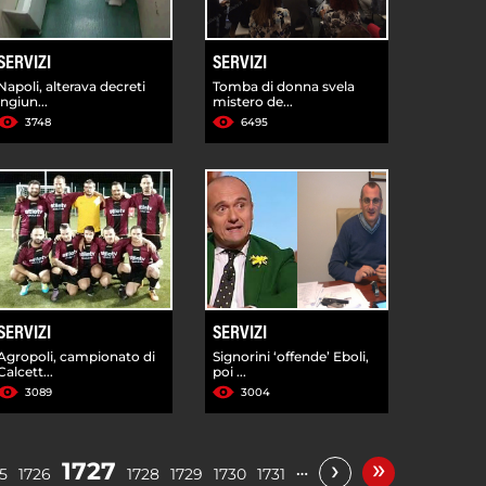
SERVIZI
SERVIZI
Napoli, alterava decreti
Tomba di donna svela
ingiun...
mistero de...
3748
6495
SERVIZI
SERVIZI
Agropoli, campionato di
Signorini ‘offende’ Eboli,
Calcett...
poi ...
3089
3004
»
›
1727
…
5
1726
1728
1729
1730
1731