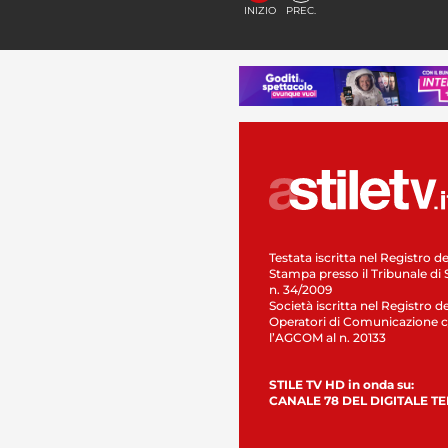
INIZIO
PREC.
Testata iscritta nel Registro de
Stampa presso il Tribunale di 
n. 34/2009
Società iscritta nel Registro de
Operatori di Comunicazione c
l’AGCOM al n. 20133
STILE TV HD in onda su:
CANALE 78 DEL DIGITALE T