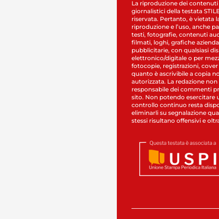
La riproduzione dei contenuti
giornalistici della testata STI
riservata. Pertanto, è vietata l
riproduzione e l’uso, anche par
testi, fotografie, contenuti au
filmati, loghi, grafiche aziendal
pubblicitarie, con qualsiasi di
elettronico/digitale o per mez
fotocopie, registrazioni, cover
quanto è ascrivibile a copia n
autorizzata. La redazione non
responsabile dei commenti pr
sito. Non potendo esercitare 
controllo continuo resta dispo
eliminarli su segnalazione qual
stessi risultano offensivi e oltr