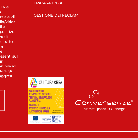
TRASPARENZA
LETV è
a
GESTIONE DEI RECLAMI
ziale, di
dio/video,
i e
spositivo
zo di
 e tutto
on
 è
esenti sul
un
nibile ad
ora gli
aggiosi.