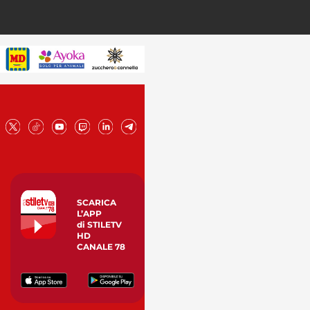
SCARICA
L’APP
di STILETV
HD
CANALE 78