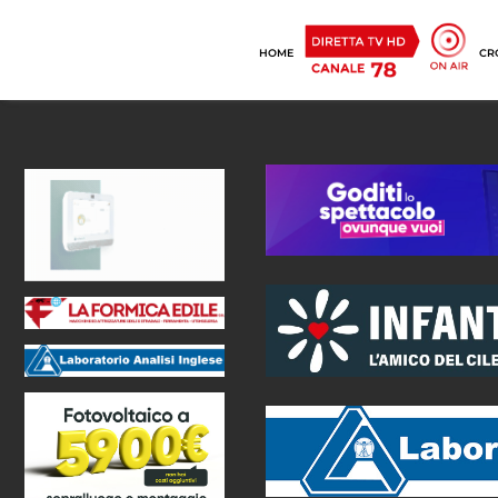
HOME
CR