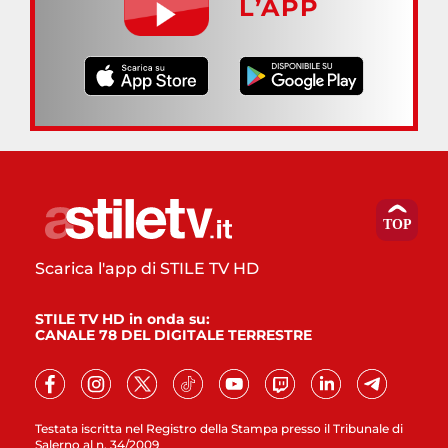
L’APP
Scarica l'app di STILE TV HD
STILE TV HD in onda su:
CANALE 78 DEL DIGITALE TERRESTRE
Testata iscritta nel Registro della Stampa presso il Tribunale di
Salerno al n. 34/2009