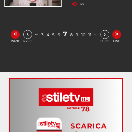
177
«
»
‹
›
7
…
…
3
4
5
6
8
9
10
11
INIZIO
PREC.
SUCC.
FINE
SCARICA