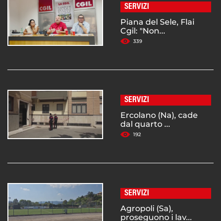
SERVIZI
Piana del Sele, Flai
Cgil: "Non...
339
SERVIZI
Ercolano (Na), cade
dal quarto ...
192
SERVIZI
Agropoli (Sa),
proseguono i lav...