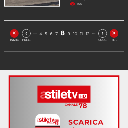
100
«
»
‹
›
8
…
…
4
5
6
7
9
10
11
12
INIZIO
PREC.
SUCC.
FINE
SCARICA