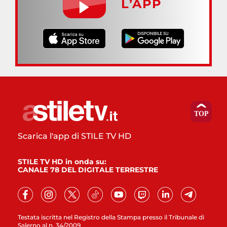
L’APP
Scarica l'app di STILE TV HD
STILE TV HD in onda su:
CANALE 78 DEL DIGITALE TERRESTRE
Testata iscritta nel Registro della Stampa presso il Tribunale di
Salerno al n. 34/2009