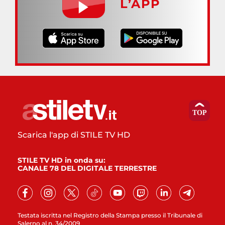
L’APP
Scarica l'app di STILE TV HD
STILE TV HD in onda su:
CANALE 78 DEL DIGITALE TERRESTRE
Testata iscritta nel Registro della Stampa presso il Tribunale di
Salerno al n. 34/2009