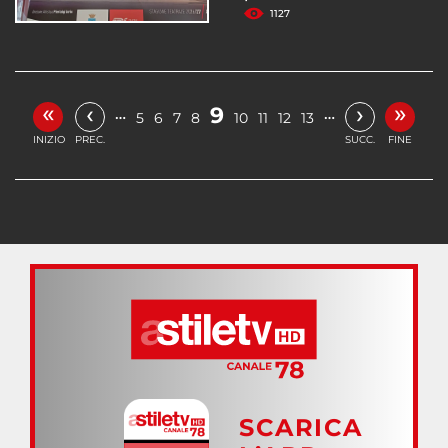
1127
«
»
‹
›
9
…
…
5
6
7
8
10
11
12
13
INIZIO
PREC.
SUCC.
FINE
SCARICA