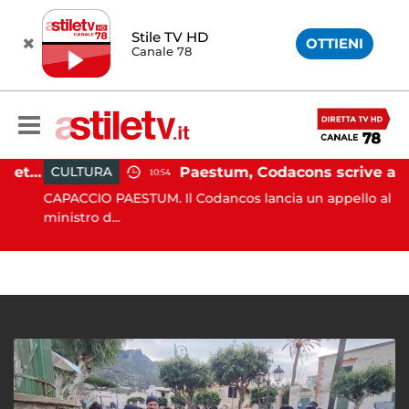
Stile TV HD
OTTIENI
Canale 78
Martina Carbonaro, braccialetto elettronico per i genitori della 14enne uccisa dall'ex
Paestum, Codacons scrive al ministro Giuli: "Rilanciare scavi dell'Anfiteatro nell'area archeologica"
CULTURA
10:54
CAPACCIO PAESTUM. Il Codancos lancia un appello al
ministro d...