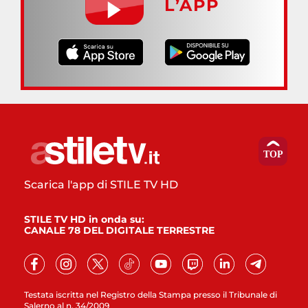
L’APP
Scarica l'app di STILE TV HD
STILE TV HD in onda su:
CANALE 78 DEL DIGITALE TERRESTRE
Testata iscritta nel Registro della Stampa presso il Tribunale di
Salerno al n. 34/2009