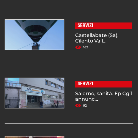
SERVIZI
Castellabate (Sa),
Cilento Vall...
162
SERVIZI
Salerno, sanità: Fp Cgil
annunc...
92