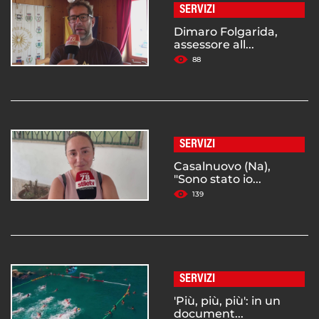
SERVIZI
Dimaro Folgarida,
assessore all...
88
SERVIZI
Casalnuovo (Na),
"Sono stato io...
139
SERVIZI
'Più, più, più': in un
document...