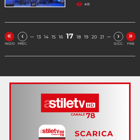
413
«
»
‹
›
17
…
…
13
14
15
16
18
19
20
21
INIZIO
PREC.
SUCC.
FINE
SCARICA