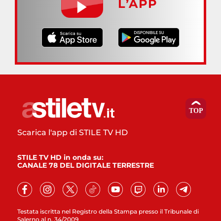
L’APP
Scarica l'app di STILE TV HD
STILE TV HD in onda su:
CANALE 78 DEL DIGITALE TERRESTRE
Testata iscritta nel Registro della Stampa presso il Tribunale di
Salerno al n. 34/2009