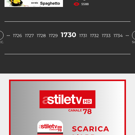
5588
‹
1730
…
…
1726
1727
1728
1729
1731
1732
1733
1734
C.
S
SCARICA