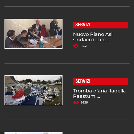
SERVIZI
Nuovo Piano Asl,
sindaci del co...
5741
SERVIZI
Tromba d’aria flagella
Paestum:...
9929