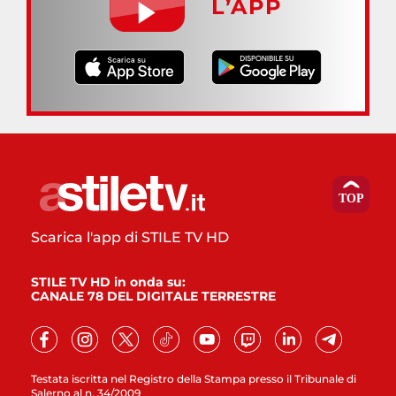
L’APP
Scarica l'app di STILE TV HD
STILE TV HD in onda su:
CANALE 78 DEL DIGITALE TERRESTRE
Testata iscritta nel Registro della Stampa presso il Tribunale di
Salerno al n. 34/2009