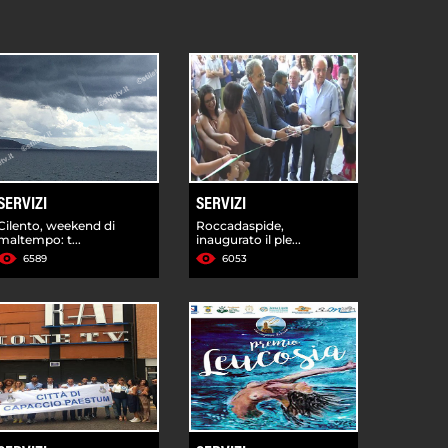
SERVIZI
SERVIZI
Cilento, weekend di
Roccadaspide,
maltempo: t...
inaugurato il ple...
6589
6053