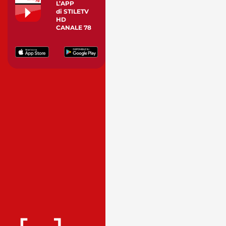
L’APP
di STILETV
HD
CANALE 78