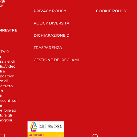
gli
/o
PRIVACY POLICY
COOKIE POLICY
POLICY DIVERSITÀ
ERRESTRE
DICHIARAZIONE DI
TRASPARENZA
LETV è
a
GESTIONE DEI RECLAMI
ziale, di
dio/video,
i e
spositivo
zo di
 e tutto
on
 è
esenti sul
un
nibile ad
ora gli
aggiosi.