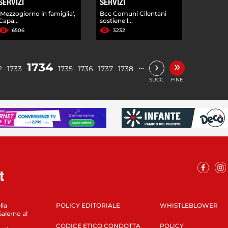
SERVIZI
SERVIZI
'Mezzogiorno in famiglia',
Bcc Comuni Cilentani
Capa...
sostiene l...
6506
3232
»
›
1734
…
2
1733
1735
1736
1737
1738
SUCC.
FINE
lla
POLICY EDITORIALE
WHISTLEBLOWER
Salerno al
CODICE ETICO CONDOTTA
POLICY