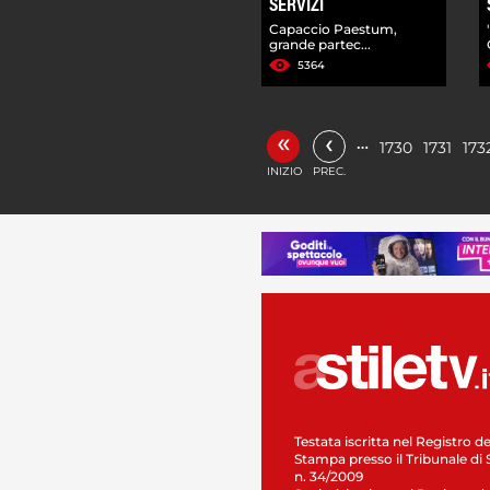
SERVIZI
Capaccio Paestum,
grande partec...
5364
«
‹
…
1730
1731
173
INIZIO
PREC.
Testata iscritta nel Registro de
Stampa presso il Tribunale di 
n. 34/2009