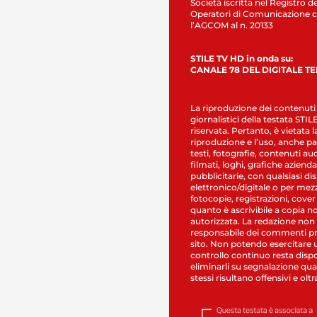
Società iscritta nel Registro de
Operatori di Comunicazione c
l’AGCOM al n. 20133
STILE TV HD in onda su:
CANALE 78 DEL DIGITALE T
La riproduzione dei contenuti
giornalistici della testata STI
riservata. Pertanto, è vietata l
riproduzione e l’uso, anche par
testi, fotografie, contenuti au
filmati, loghi, grafiche aziendal
pubblicitarie, con qualsiasi di
elettronico/digitale o per mez
fotocopie, registrazioni, cover
quanto è ascrivibile a copia n
autorizzata. La redazione non
responsabile dei commenti pr
sito. Non potendo esercitare 
controllo continuo resta dispo
eliminarli su segnalazione qual
stessi risultano offensivi e oltr