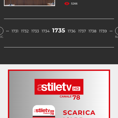
5266
‹
1735
…
…
1731
1732
1733
1734
1736
1737
1738
1739
EC.
S
SCARICA