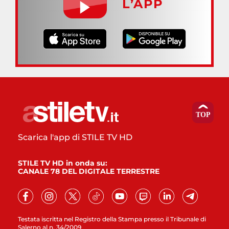
L’APP
Scarica l'app di STILE TV HD
STILE TV HD in onda su:
CANALE 78 DEL DIGITALE TERRESTRE
Testata iscritta nel Registro della Stampa presso il Tribunale di
Salerno al n. 34/2009