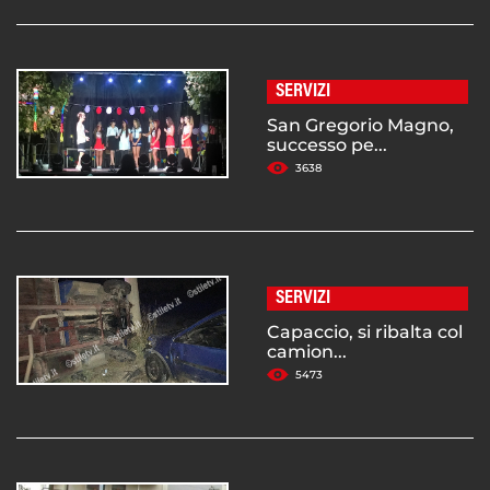
SERVIZI
San Gregorio Magno,
successo pe...
3638
SERVIZI
Capaccio, si ribalta col
camion...
5473