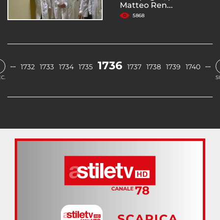
Matteo Ren...
5868
1736
…
…
1732
1733
1734
1735
1737
1738
1739
1740
C.
S
SCARICA