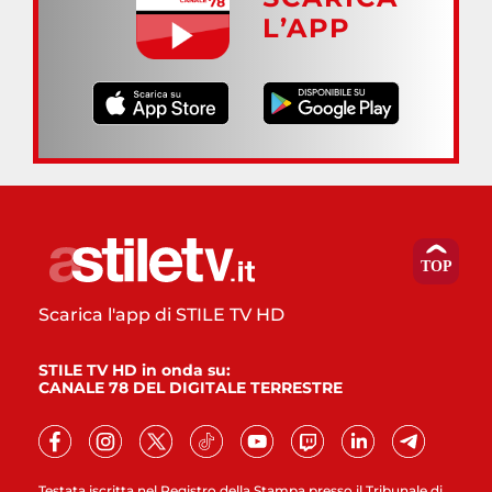
L’APP
Scarica l'app di STILE TV HD
STILE TV HD in onda su:
CANALE 78 DEL DIGITALE TERRESTRE
Testata iscritta nel Registro della Stampa presso il Tribunale di