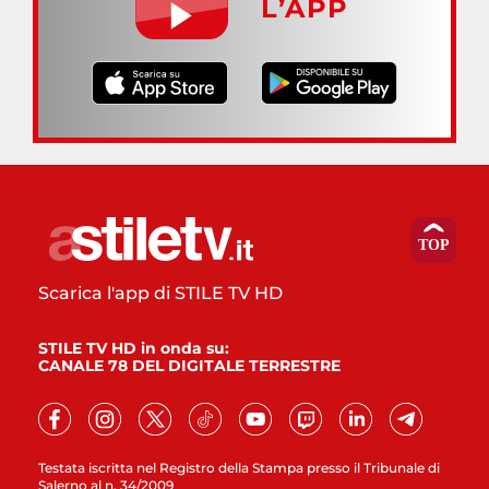
L’APP
Scarica l'app di STILE TV HD
STILE TV HD in onda su:
CANALE 78 DEL DIGITALE TERRESTRE
Testata iscritta nel Registro della Stampa presso il Tribunale di
Salerno al n. 34/2009