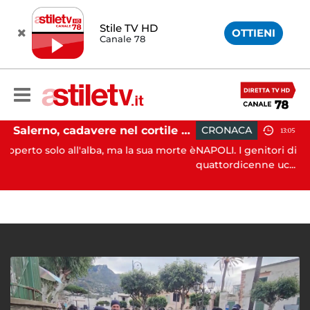
Stile TV HD
OTTIENI
Canale 78
Salerno, cadavere nel cortile di un palazzo: indaga la Polizia
CRONACA
13:05
'alba, ma la sua morte è
NAPOLI. I genitori di Martina Carbonaro
quattordicenne uc...