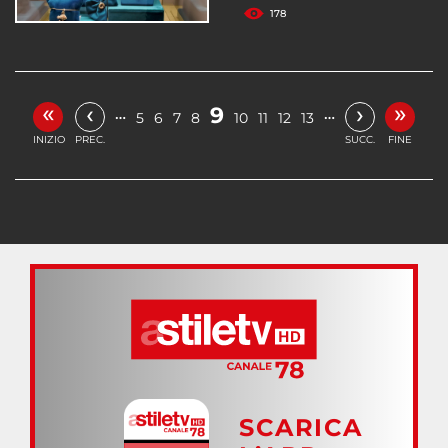
178
«
»
‹
›
9
…
…
5
6
7
8
10
11
12
13
INIZIO
PREC.
SUCC.
FINE
SCARICA