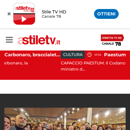
Stile TV HD
OTTIENI
Canale 78
Martina Carbonaro, braccialetto elettronico per i genitori della 14enne uccisa dall'ex
CULTURA
10:54
 la
CAPACCIO PAESTUM. Il Codancos lancia un a
ministro d...