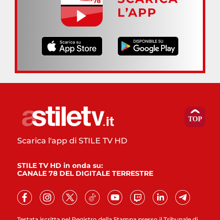
L’APP
Scarica l'app di STILE TV HD
STILE TV HD in onda su:
CANALE 78 DEL DIGITALE TERRESTRE
Testata iscritta nel Registro della Stampa presso il Tribunale di