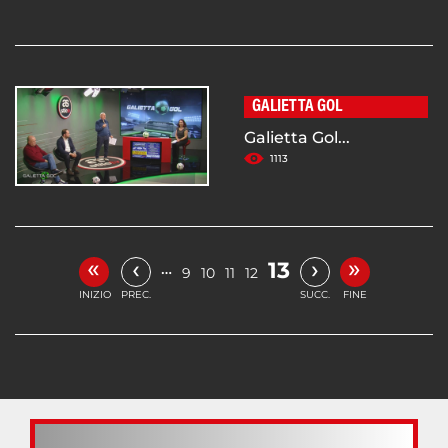
GALIETTA GOL
Galietta Gol...
1113
«
»
‹
›
13
…
9
10
11
12
INIZIO
PREC.
SUCC.
FINE