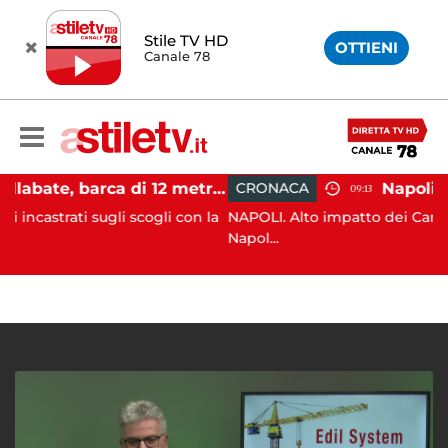
Stile TV HD
OTTIENI
Canale 78
Castellabate, barca di 12 metri resta incastrata sugli scogli: salvate 9 persone
CRONACA
09:13
sugli scogli con la
NAPOLI. Alto impatto dei Carabinieri dell
Napol...