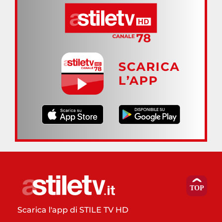
SCARICA
L’APP
Scarica l'app di STILE TV HD