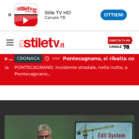
Stile TV HD
OTTIENI
Canale 78
Salerno, ostello sovraffollato nel centro storico: maxi sanzione e trasferimento ospiti
Pontecagnano, si ribalta con l'auto alla rotatoria: giovane ferito
CRONACA
10:09
a
PONTECAGNANO. Incidente stradale, nella notte, a
Pontecagnano...