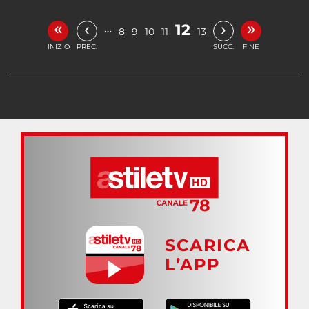
«
»
‹
›
12
…
8
9
10
11
13
INIZIO
PREC.
SUCC.
FINE
SCARICA
L’APP