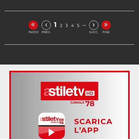
«
»
‹
›
1
…
2
3
4
5
INIZIO
PREC.
SUCC.
FINE
SCARICA
L’APP