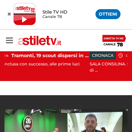
Stile TV HD
OTTIENI
Canale 78
Tramonti, 19 scout dispersi in montagna salvati dai vigili del fuoco
CRONACA
12:41
cesso, alle prime luci
SALA CONSILINA. Si ritrovano liquid
di ...