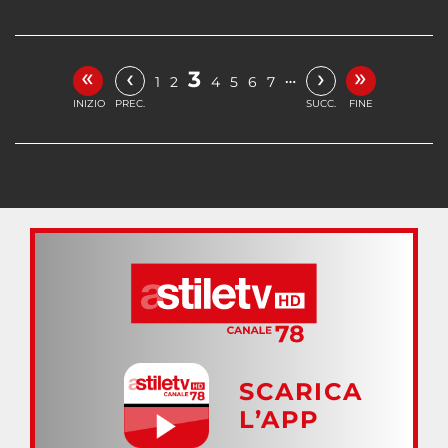
«
»
‹
›
3
…
1
2
4
5
6
7
INIZIO
PREC.
SUCC.
FINE
SCARICA
L’APP