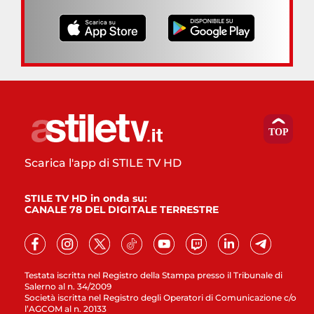
Scarica l'app di STILE TV HD
STILE TV HD in onda su:
CANALE 78 DEL DIGITALE TERRESTRE
Testata iscritta nel Registro della Stampa presso il Tribunale di
Salerno al n. 34/2009
Società iscritta nel Registro degli Operatori di Comunicazione c/o
l’AGCOM al n. 20133