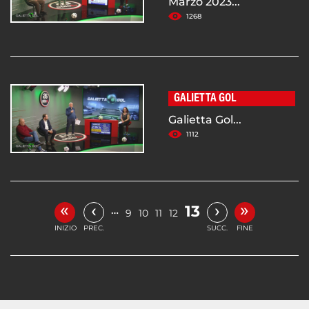
Marzo 2023...
1268
GALIETTA GOL
Galietta Gol...
1112
«
»
‹
›
13
…
9
10
11
12
INIZIO
PREC.
SUCC.
FINE