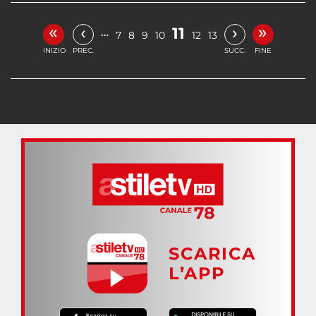
«
»
‹
›
11
…
7
8
9
10
12
13
INIZIO
PREC.
SUCC.
FINE
SCARICA
L’APP