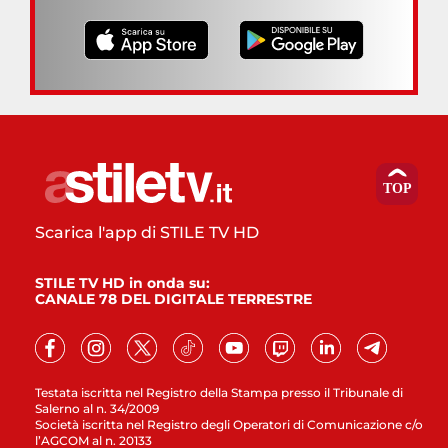
Scarica l'app di STILE TV HD
STILE TV HD in onda su:
CANALE 78 DEL DIGITALE TERRESTRE
Testata iscritta nel Registro della Stampa presso il Tribunale di
Salerno al n. 34/2009
Società iscritta nel Registro degli Operatori di Comunicazione c/o
l’AGCOM al n. 20133