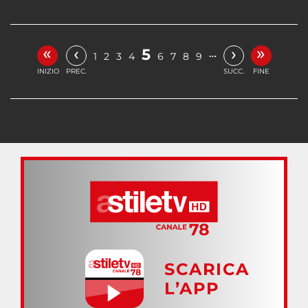
«
»
‹
›
5
…
1
2
3
4
6
7
8
9
INIZIO
PREC.
SUCC.
FINE
SCARICA
L’APP