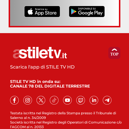
Scarica l'app di STILE TV HD
STILE TV HD in onda su:
CANALE 78 DEL DIGITALE TERRESTRE
Testata iscritta nel Registro della Stampa presso il Tribunale di
Salerno al n. 34/2009
Società iscritta nel Registro degli Operatori di Comunicazione c/o
l’AGCOM al n. 20133