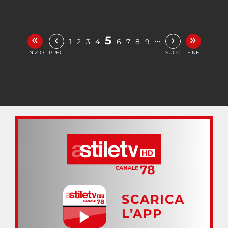
«
»
‹
›
5
…
1
2
3
4
6
7
8
9
INIZIO
PREC.
SUCC.
FINE
SCARICA
L’APP