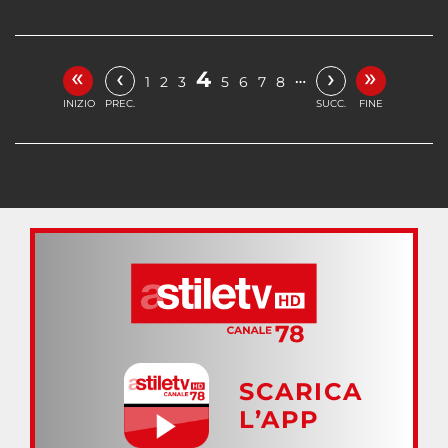
«
»
‹
›
4
…
1
2
3
5
6
7
8
INIZIO
PREC.
SUCC.
FINE
SCARICA
L’APP