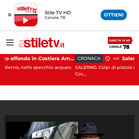
Stile TV HD
OTTIENI
Canale 78
Gozzo affonda in Costiera Amalfitana: occupanti soccorsi da altri natanti
CRONACA
16:43
llo specchio acqueo
SALERNO. Colpi di pistola sono stati esplo
Coc...