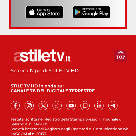
Scarica l'app di STILE TV HD
STILE TV HD in onda su:
CANALE 78 DEL DIGITALE TERRESTRE
Testata iscritta nel Registro della Stampa presso il Tribunale di
Salerno al n. 34/2009
Società iscritta nel Registro degli Operatori di Comunicazione c/o
l’AGCOM al n. 20133