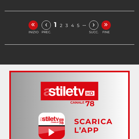
«
»
‹
›
1
…
2
3
4
5
INIZIO
PREC.
SUCC.
FINE
SCARICA
L’APP