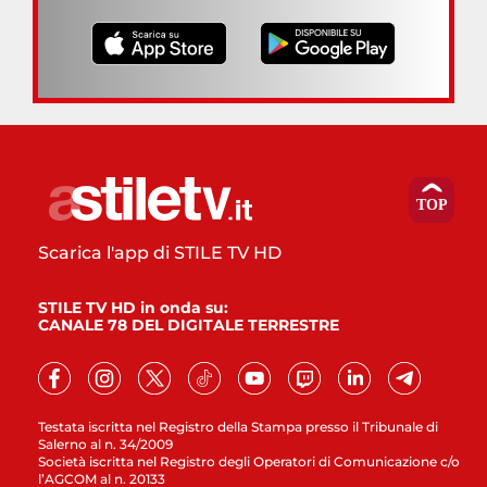
Scarica l'app di STILE TV HD
STILE TV HD in onda su:
CANALE 78 DEL DIGITALE TERRESTRE
Testata iscritta nel Registro della Stampa presso il Tribunale di
Salerno al n. 34/2009
Società iscritta nel Registro degli Operatori di Comunicazione c/o
l’AGCOM al n. 20133