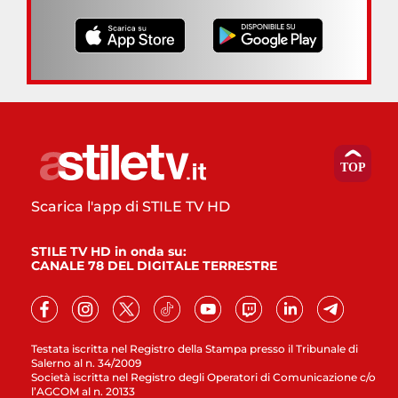
Scarica l'app di STILE TV HD
STILE TV HD in onda su:
CANALE 78 DEL DIGITALE TERRESTRE
Testata iscritta nel Registro della Stampa presso il Tribunale di
Salerno al n. 34/2009
Società iscritta nel Registro degli Operatori di Comunicazione c/o
l’AGCOM al n. 20133