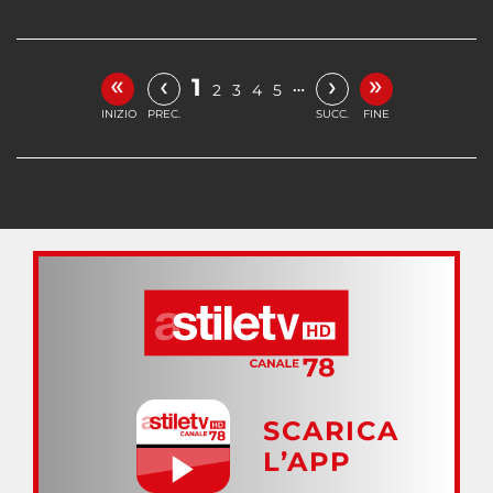
«
»
‹
›
1
…
2
3
4
5
INIZIO
PREC.
SUCC.
FINE
SCARICA
L’APP