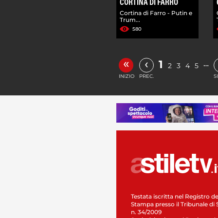
CORTINA DI FARRO
Cortina di Farro - Putin e
Trum...
580
«
‹
1
…
2
3
4
5
INIZIO
PREC.
S
Testata iscritta nel Registro de
Stampa presso il Tribunale di 
n. 34/2009