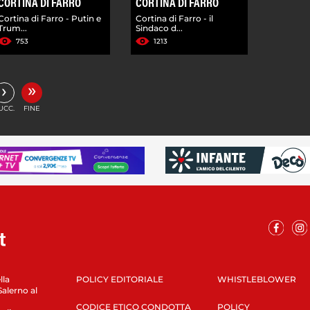
CORTINA DI FARRO
CORTINA DI FARRO
Cortina di Farro - Putin e
Cortina di Farro - il
Trum...
Sindaco d...
753
1213
»
›
UCC.
FINE
lla
POLICY EDITORIALE
WHISTLEBLOWER
Salerno al
CODICE ETICO CONDOTTA
POLICY