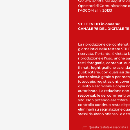
Società iscritta nel Registro de
Operatori di Comunicazione c
l’AGCOM al n. 20133
STILE TV HD in onda su:
CANALE 78 DEL DIGITALE T
La riproduzione dei contenuti
giornalistici della testata STI
riservata. Pertanto, è vietata l
riproduzione e l’uso, anche par
testi, fotografie, contenuti au
filmati, loghi, grafiche aziendal
pubblicitarie, con qualsiasi di
elettronico/digitale o per mez
fotocopie, registrazioni, cover
quanto è ascrivibile a copia n
autorizzata. La redazione non
responsabile dei commenti pr
sito. Non potendo esercitare 
controllo continuo resta dispo
eliminarli su segnalazione qual
stessi risultano offensivi e oltr