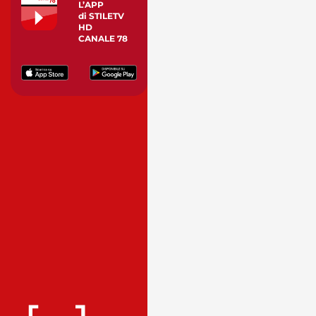
L’APP
di STILETV
HD
CANALE 78