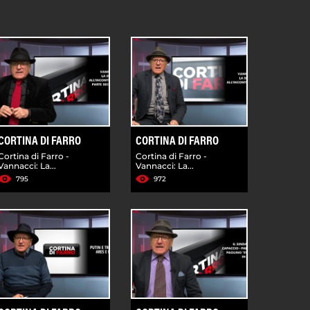
CORTINA DI FARRO
CORTINA DI FARRO
Cortina di Farro -
Cortina di Farro -
Vannacci: La...
Vannacci: La...
795
972