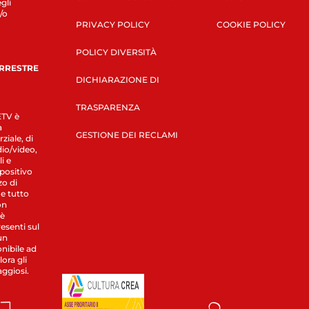
gli
/o
PRIVACY POLICY
COOKIE POLICY
POLICY DIVERSITÀ
ERRESTRE
DICHIARAZIONE DI
TRASPARENZA
LETV è
a
GESTIONE DEI RECLAMI
ziale, di
dio/video,
i e
spositivo
zo di
 e tutto
on
 è
esenti sul
un
nibile ad
ora gli
aggiosi.