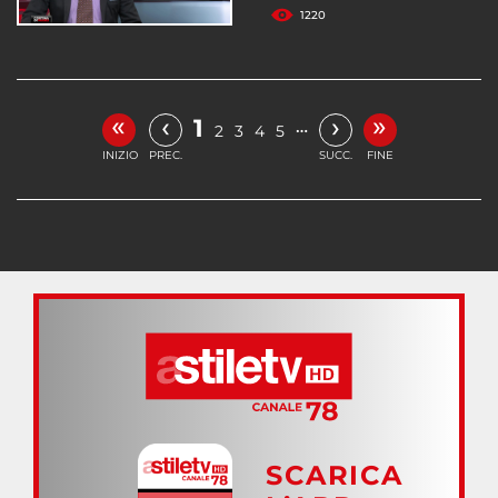
1220
«
»
‹
›
1
…
2
3
4
5
INIZIO
PREC.
SUCC.
FINE
SCARICA