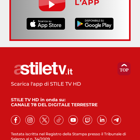
L’APP
Scarica l'app di STILE TV HD
STILE TV HD in onda su:
CANALE 78 DEL DIGITALE TERRESTRE
Testata iscritta nel Registro della Stampa presso il Tribunale di
Salerno al n. 34/2009