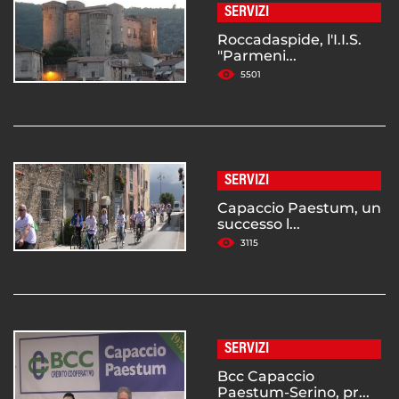
SERVIZI
Roccadaspide, l'I.I.S.
"Parmeni...
5501
SERVIZI
Capaccio Paestum, un
successo l...
3115
SERVIZI
Bcc Capaccio
Paestum-Serino, pr...