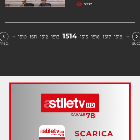
7237
‹
›
1514
…
…
1510
1511
1512
1513
1515
1516
1517
1518
PREC.
SUCC
SCARICA