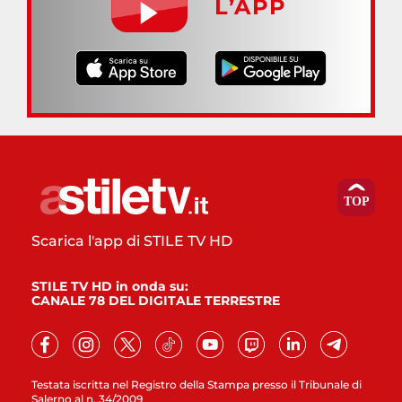
L’APP
Scarica l'app di STILE TV HD
STILE TV HD in onda su:
CANALE 78 DEL DIGITALE TERRESTRE
Testata iscritta nel Registro della Stampa presso il Tribunale di
Salerno al n. 34/2009