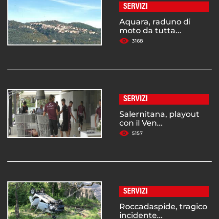
SERVIZI
Aquara, raduno di
moto da tutta...
3168
SERVIZI
Salernitana, playout
con il Ven...
5157
SERVIZI
Roccadaspide, tragico
incidente...