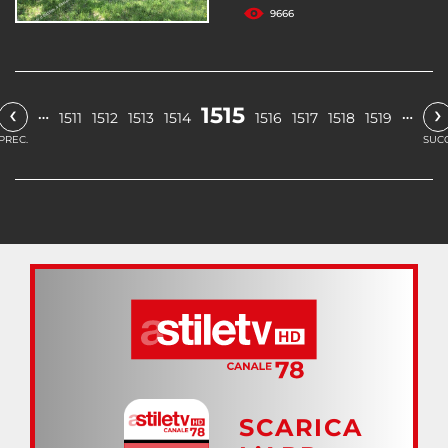
9666
‹
›
1515
…
…
1511
1512
1513
1514
1516
1517
1518
1519
PREC.
SUCC
SCARICA