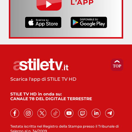
L’APP
Scarica l'app di STILE TV HD
STILE TV HD in onda su:
CANALE 78 DEL DIGITALE TERRESTRE
Testata iscritta nel Registro della Stampa presso il Tribunale di
Salerno al n. 34/2009