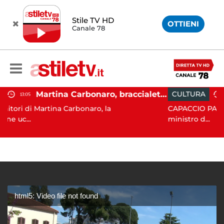
Stile TV HD
OTTIENI
Canale 78
Martina Carbonaro, braccialetto elettronico per i genitori della 14enne uccisa dall'ex
CULTURA
10:54
arbonaro, la
CAPACCIO PAESTUM. Il Codancos lan
ministro d...
html5: Video file not found