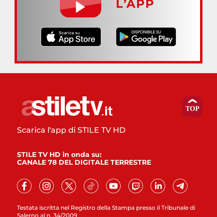
L’APP
Scarica l'app di STILE TV HD
STILE TV HD in onda su:
CANALE 78 DEL DIGITALE TERRESTRE
Testata iscritta nel Registro della Stampa presso il Tribunale di
Salerno al n. 34/2009