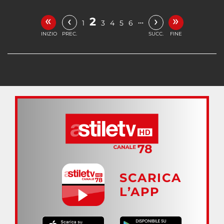
«
»
‹
›
2
…
1
3
4
5
6
INIZIO
PREC.
SUCC.
FINE
SCARICA
L’APP