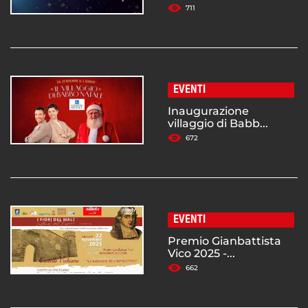
711
EVENTI
Inaugurazione
villaggio di Babb...
672
EVENTI
Premio Gianbattista
Vico 2025 -...
662