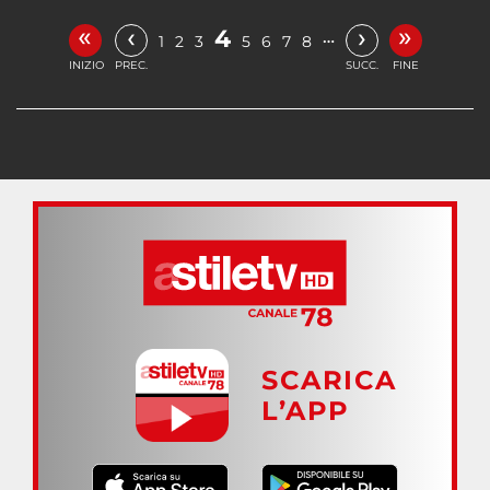
«
»
‹
›
4
…
1
2
3
5
6
7
8
INIZIO
PREC.
SUCC.
FINE
SCARICA
L’APP