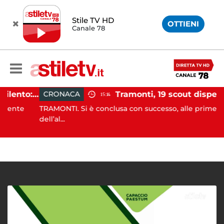
Stile TV HD
OTTIENI
Canale 78
Incidente agricolo nel Cilento: trattore si ribalta, muore 71enne
CRONACA
15:14
nte
TRAMONTI. Si è conclusa con successo, alle prime luci
dell’al...