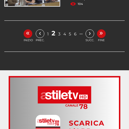
104
«
»
‹
›
2
…
1
3
4
5
6
INIZIO
PREC.
SUCC.
FINE
SCARICA