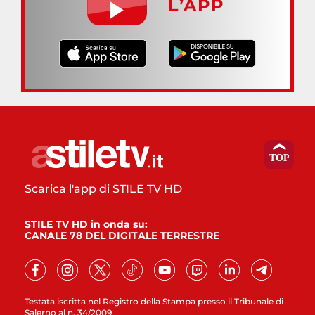
L’APP
Scarica l'app di STILE TV HD
STILE TV HD in onda su:
CANALE 78 DEL DIGITALE TERRESTRE
Testata iscritta nel Registro della Stampa presso il Tribunale di
Salerno al n. 34/2009