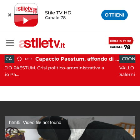
Stile TV HD
OTTIENI
Canale 78
Capaccio Paestum, affondo di Forza Italia: "Paolino è arrivato al capolinea"
CRONACA
15:36
isi politico-amministrativa a
VALLO DELLA LUCANIA. È di
Salernitan...
html5: Video file not found