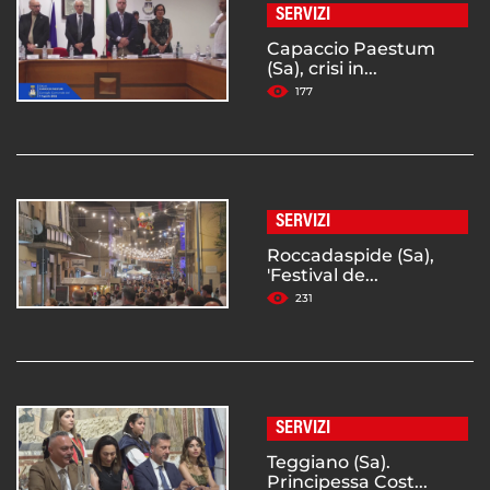
SERVIZI
Capaccio Paestum
(Sa), crisi in...
177
SERVIZI
Roccadaspide (Sa),
'Festival de...
231
SERVIZI
Teggiano (Sa).
Principessa Cost...