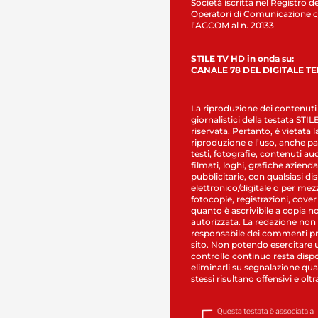
Società iscritta nel Registro de
Operatori di Comunicazione c
l’AGCOM al n. 20133
STILE TV HD in onda su:
CANALE 78 DEL DIGITALE T
La riproduzione dei contenuti
giornalistici della testata STI
riservata. Pertanto, è vietata l
riproduzione e l’uso, anche par
testi, fotografie, contenuti au
filmati, loghi, grafiche aziendal
pubblicitarie, con qualsiasi di
elettronico/digitale o per mez
fotocopie, registrazioni, cover
quanto è ascrivibile a copia n
autorizzata. La redazione non
responsabile dei commenti pr
sito. Non potendo esercitare 
controllo continuo resta dispo
eliminarli su segnalazione qual
stessi risultano offensivi e oltr