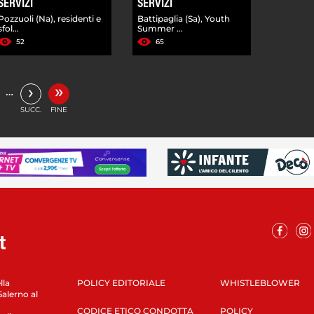
SERVIZI
SERVIZI
Pozzuoli (Na), residenti e
Battipaglia (Sa), Youth
sfol...
Summer ...
52
65
»
›
…
SUCC.
FINE
lla
POLICY EDITORIALE
WHISTLEBLOWER
Salerno al
CODICE ETICO CONDOTTA
POLICY