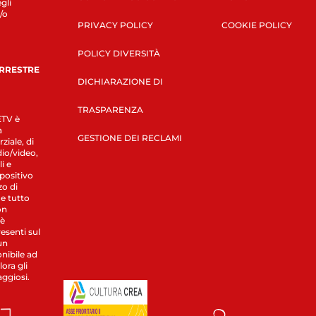
gli
/o
PRIVACY POLICY
COOKIE POLICY
POLICY DIVERSITÀ
ERRESTRE
DICHIARAZIONE DI
TRASPARENZA
LETV è
a
GESTIONE DEI RECLAMI
ziale, di
dio/video,
i e
spositivo
zo di
 e tutto
on
 è
esenti sul
un
nibile ad
ora gli
aggiosi.