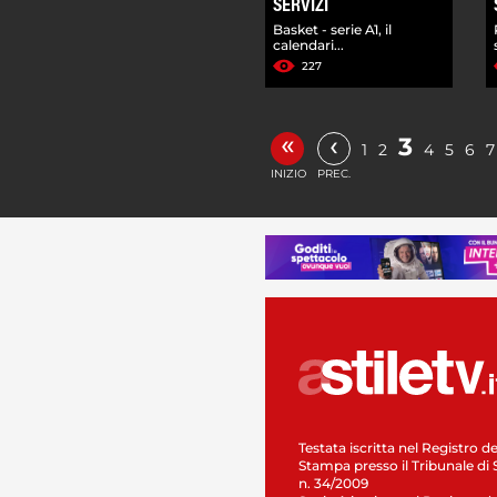
SERVIZI
Basket - serie A1, il
calendari...
227
«
‹
3
1
2
4
5
6
7
INIZIO
PREC.
Testata iscritta nel Registro de
Stampa presso il Tribunale di 
n. 34/2009