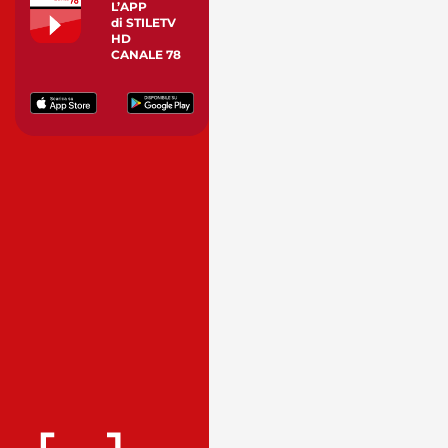
L’APP
di STILETV
HD
CANALE 78