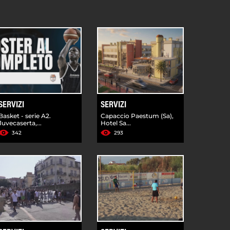
SERVIZI
SERVIZI
Basket - serie A2.
Capaccio Paestum (Sa),
Juvecaserta,...
Hotel Sa...
342
293