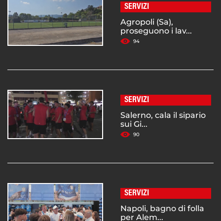
SERVIZI
Agropoli (Sa),
proseguono i lav...
94
SERVIZI
Salerno, cala il sipario
sui Gi...
90
SERVIZI
Napoli, bagno di folla
per Alem...