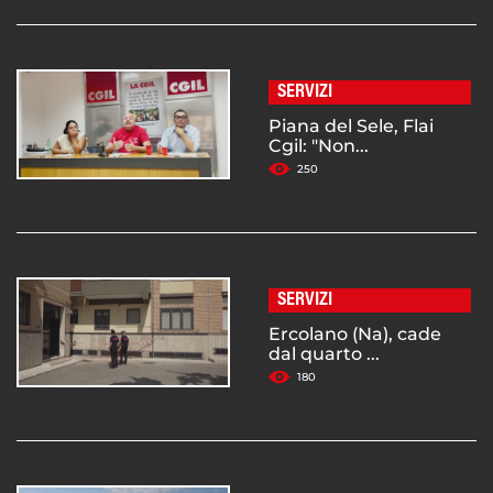
SERVIZI
Piana del Sele, Flai
Cgil: "Non...
250
SERVIZI
Ercolano (Na), cade
dal quarto ...
180