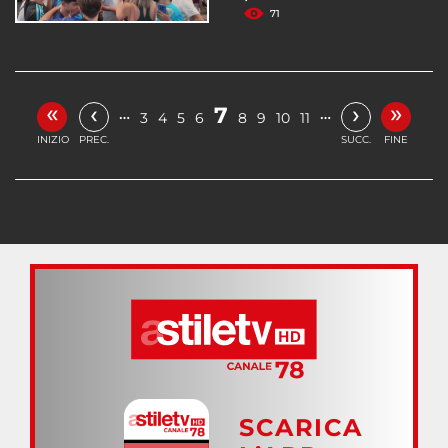
71
«
»
‹
›
7
…
…
3
4
5
6
8
9
10
11
INIZIO
PREC.
SUCC.
FINE
SCARICA