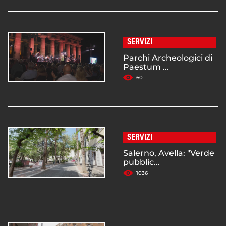
SERVIZI
Parchi Archeologici di
Paestum ...
60
SERVIZI
Salerno, Avella: "Verde
pubblic...
1036