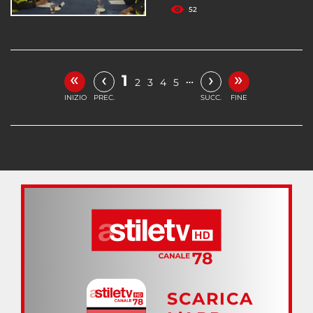
52
«
»
‹
›
1
…
2
3
4
5
INIZIO
PREC.
SUCC.
FINE
SCARICA