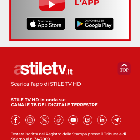
L’APP
Scarica l'app di STILE TV HD
STILE TV HD in onda su:
CANALE 78 DEL DIGITALE TERRESTRE
Testata iscritta nel Registro della Stampa presso il Tribunale di
Salerno al n. 34/2009