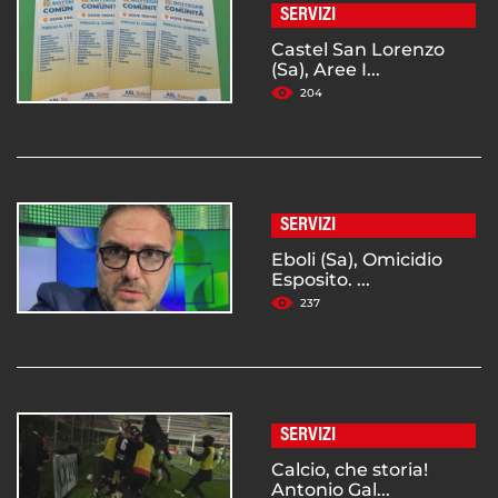
SERVIZI
Castel San Lorenzo
(Sa), Aree I...
204
SERVIZI
Eboli (Sa), Omicidio
Esposito. ...
237
SERVIZI
Calcio, che storia!
Antonio Gal...