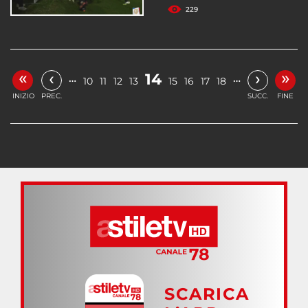
229
«
»
‹
›
14
…
…
10
11
12
13
15
16
17
18
INIZIO
PREC.
SUCC.
FINE
SCARICA