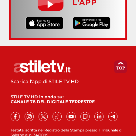
L’APP
Scarica l'app di STILE TV HD
STILE TV HD in onda su:
CANALE 78 DEL DIGITALE TERRESTRE
Testata iscritta nel Registro della Stampa presso il Tribunale di
Salerno al n. 34/2009