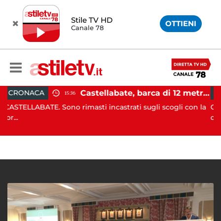
Stile TV HD
OTTIENI
Canale 78
Castellabate, barca di 12 metri resta incastrata sugli scogli: salvate 9 persone
CRONACA
15:36
E. Sono rimasti incastrati sugli scogli con la
CASTELLABATE. 
quale ...