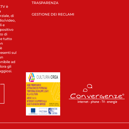
TRASPARENZA
LETV è
a
GESTIONE DEI RECLAMI
ziale, di
dio/video,
i e
spositivo
zo di
 e tutto
on
 è
esenti sul
un
nibile ad
ora gli
aggiosi.