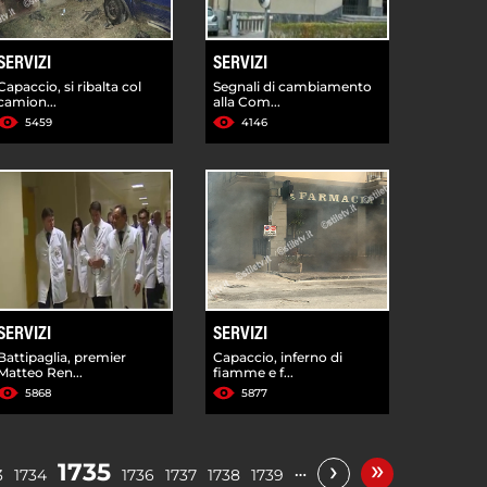
SERVIZI
SERVIZI
Capaccio, si ribalta col
Segnali di cambiamento
camion...
alla Com...
5459
4146
SERVIZI
SERVIZI
Battipaglia, premier
Capaccio, inferno di
Matteo Ren...
fiamme e f...
5868
5877
»
›
1735
…
3
1734
1736
1737
1738
1739