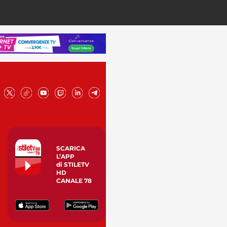
SCARICA
L’APP
di STILETV
HD
CANALE 78