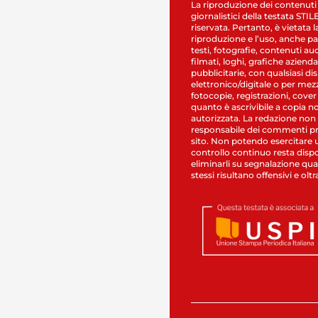
La riproduzione dei contenuti
giornalistici della testata STI
riservata. Pertanto, è vietata l
riproduzione e l’uso, anche par
testi, fotografie, contenuti au
filmati, loghi, grafiche aziendal
pubblicitarie, con qualsiasi di
elettronico/digitale o per mez
fotocopie, registrazioni, cover
quanto è ascrivibile a copia n
autorizzata. La redazione non
responsabile dei commenti pr
sito. Non potendo esercitare 
controllo continuo resta dispo
eliminarli su segnalazione qual
stessi risultano offensivi e oltr