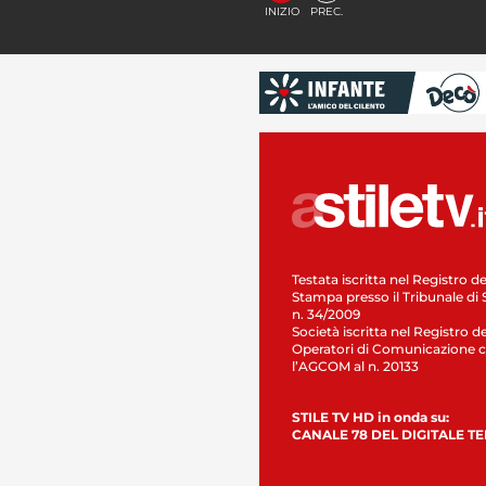
INIZIO
PREC.
Testata iscritta nel Registro de
Stampa presso il Tribunale di 
n. 34/2009
Società iscritta nel Registro de
Operatori di Comunicazione c
l’AGCOM al n. 20133
STILE TV HD in onda su:
CANALE 78 DEL DIGITALE T