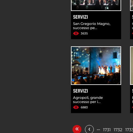
SERVIZI
San Gregorio Magno,
successo pe...
3635
SERVIZI
Agropoli, grande
successo per i...
6883
«
‹
…
1731
1732
173