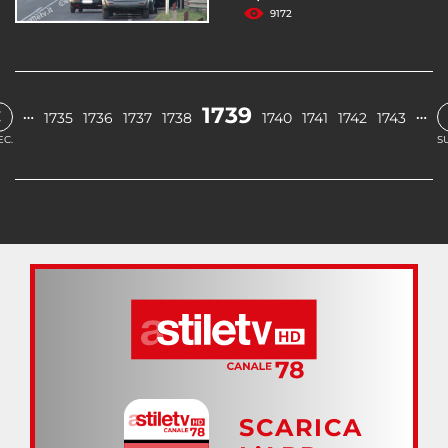
9172
‹
1739
…
…
1735
1736
1737
1738
1740
1741
1742
1743
EC.
S
SCARICA