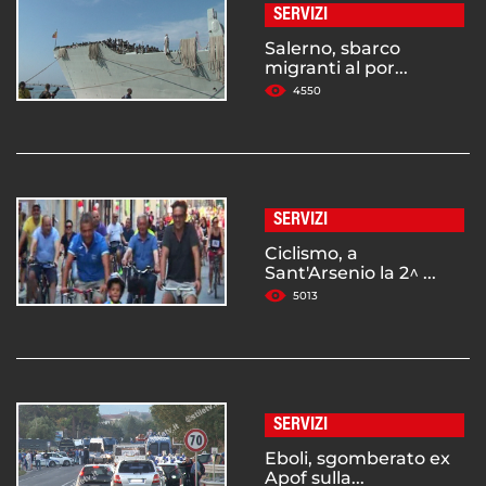
SERVIZI
Salerno, sbarco
migranti al por...
4550
SERVIZI
Ciclismo, a
Sant'Arsenio la 2^ ...
5013
SERVIZI
Eboli, sgomberato ex
Apof sulla...