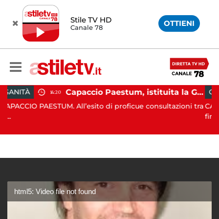
Stile TV HD
OTTIENI
Canale 78
Capaccio Paestum, istituita la Guardia Medica Turistica presso il Psaut di Piazza Santini
GIUDIZIARIA
14:20
STUM. All’esito di proficue consultazioni tra
CAPACCIO PAESTU
finaliz...
html5: Video file not found