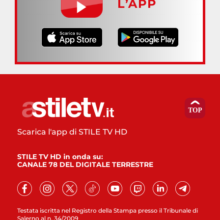
L’APP
Scarica l'app di STILE TV HD
STILE TV HD in onda su:
CANALE 78 DEL DIGITALE TERRESTRE
Testata iscritta nel Registro della Stampa presso il Tribunale di
Salerno al n. 34/2009