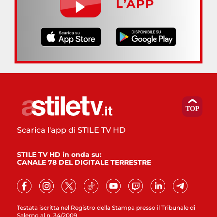
L’APP
Scarica l'app di STILE TV HD
STILE TV HD in onda su:
CANALE 78 DEL DIGITALE TERRESTRE
Testata iscritta nel Registro della Stampa presso il Tribunale di
Salerno al n. 34/2009