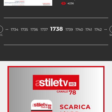
4236
‹
1738
…
…
1734
1735
1736
1737
1739
1740
1741
1742
C.
S
SCARICA