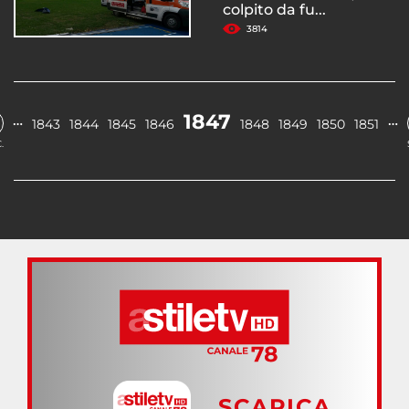
colpito da fu...
3814
1847
…
…
1843
1844
1845
1846
1848
1849
1850
1851
.
SCARICA