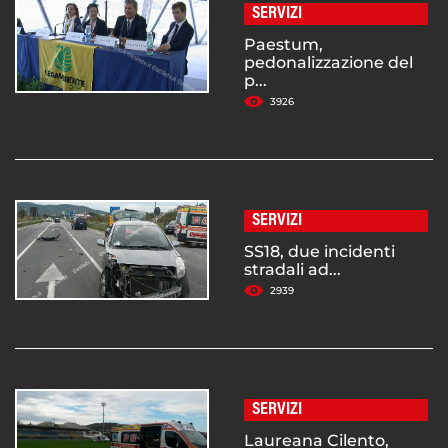
SERVIZI
Paestum,
pedonalizzazione del
p...
3926
SERVIZI
SS18, due incidenti
stradali ad...
2939
SERVIZI
Laureana Cilento,