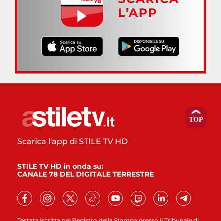
L’APP
Scarica l'app di STILE TV HD
STILE TV HD in onda su:
CANALE 78 DEL DIGITALE TERRESTRE
Testata iscritta nel Registro della Stampa presso il Tribunale di