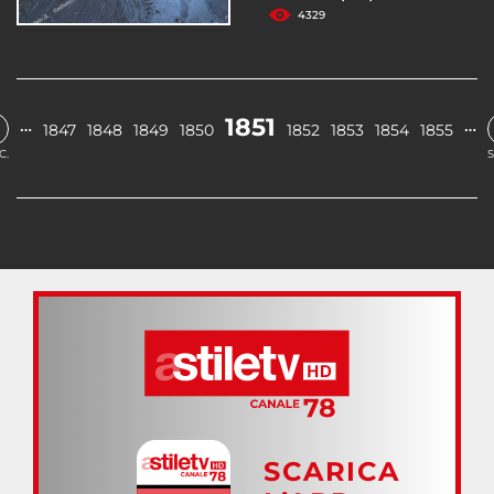
4329
1851
…
…
1847
1848
1849
1850
1852
1853
1854
1855
C.
S
SCARICA