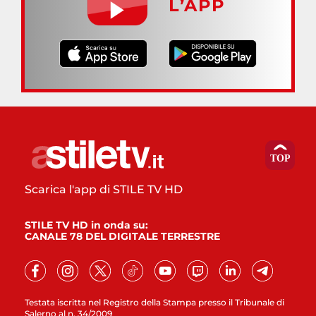
L’APP
Scarica l'app di STILE TV HD
STILE TV HD in onda su:
CANALE 78 DEL DIGITALE TERRESTRE
Testata iscritta nel Registro della Stampa presso il Tribunale di
Salerno al n. 34/2009