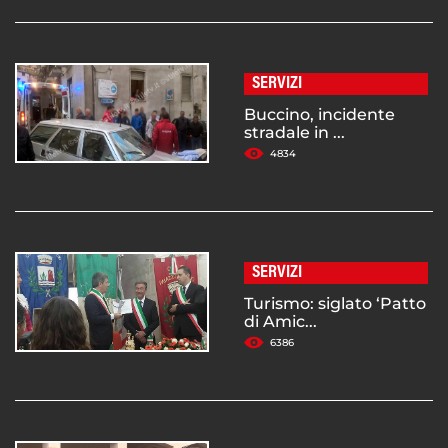
SERVIZI
Buccino, incidente
stradale in ...
4834
SERVIZI
Turismo: siglato ‘Patto
di Amic...
6386