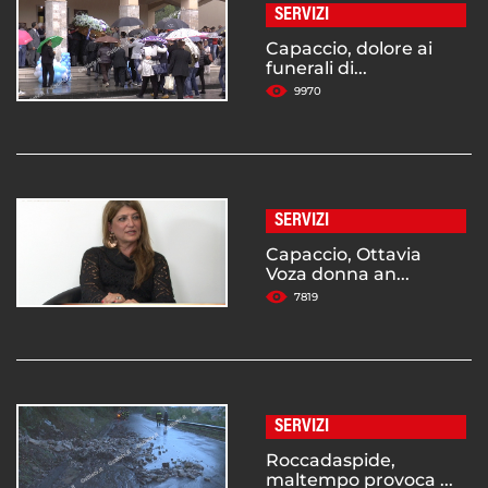
SERVIZI
Capaccio, dolore ai
funerali di...
9970
SERVIZI
Capaccio, Ottavia
Voza donna an...
7819
SERVIZI
Roccadaspide,
maltempo provoca ...