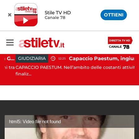
Stile TV HD
OTTIENI
Canale 78
Capaccio Paestum, istituita la Guardia Medica Turistica presso il Psaut di Piazza Santini
Capaccio Paestum, ingiurie alla Polizia Municipale sui social: indagato un cittadino
GIUDIZIARIA
12:25
 tra
CAPACCIO PAESTUM. Nell’ambito delle costanti attività
finaliz...
html5: Video file not found