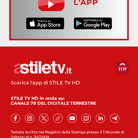
L’APP
Scarica l'app di STILE TV HD
STILE TV HD in onda su:
CANALE 78 DEL DIGITALE TERRESTRE
Testata iscritta nel Registro della Stampa presso il Tribunale di
Salerno al n. 34/2009