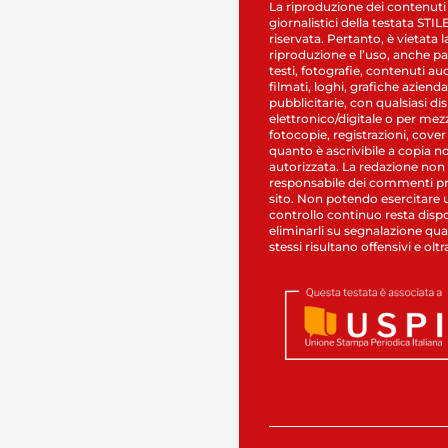
La riproduzione dei contenuti
giornalistici della testata STI
riservata. Pertanto, è vietata l
riproduzione e l’uso, anche par
testi, fotografie, contenuti au
filmati, loghi, grafiche aziendal
pubblicitarie, con qualsiasi di
elettronico/digitale o per mez
fotocopie, registrazioni, cover
quanto è ascrivibile a copia n
autorizzata. La redazione non
responsabile dei commenti pr
sito. Non potendo esercitare 
controllo continuo resta dispo
eliminarli su segnalazione qual
stessi risultano offensivi e oltr