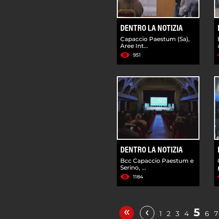
DENTRO LA NOTIZIA
Capaccio Paestum (Sa),
Aree Int...
951
DENTRO LA NOTIZIA
Bcc Capaccio Paestum e
Serino, ...
1184
«
‹
5
1
2
3
4
6
7