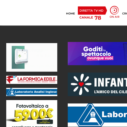
HOME
CR