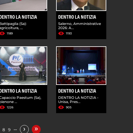
DENTRO LA NOTIZIA
DENTRO LA NOTIZIA
Battipaglia (Sa):
Salerno, Amministrative
agricoltura, ...
2026: A...
1189
1193
DENTRO LA NOTIZIA
DENTRO LA NOTIZIA
Capaccio Paestum (Sa),
DENTRO LA NOTIZIA -
pienone ...
Unisa, Pres...
1226
905
»
›
…
8
9