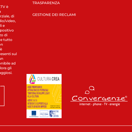
TRASPARENZA
LETV è
a
GESTIONE DEI RECLAMI
ziale, di
dio/video,
i e
spositivo
zo di
 e tutto
on
 è
esenti sul
un
nibile ad
ora gli
aggiosi.