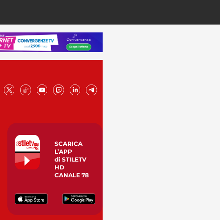
SCARICA
L’APP
di STILETV
HD
CANALE 78