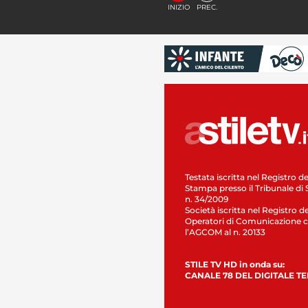
INIZIO
PREC.
Testata iscritta nel Registro de
Stampa presso il Tribunale di 
n. 34/2009
Società iscritta nel Registro de
Operatori di Comunicazione c
l’AGCOM al n. 20133
STILE TV HD in onda su:
CANALE 78 DEL DIGITALE T