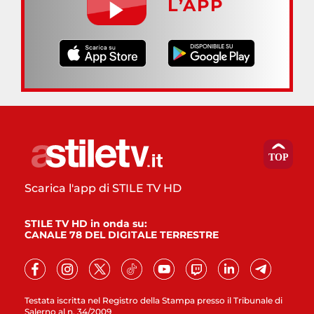
L’APP
Scarica l'app di STILE TV HD
STILE TV HD in onda su:
CANALE 78 DEL DIGITALE TERRESTRE
Testata iscritta nel Registro della Stampa presso il Tribunale di
Salerno al n. 34/2009