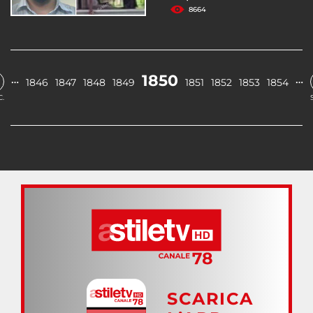
8664
1850
…
…
1846
1847
1848
1849
1851
1852
1853
1854
.
SCARICA