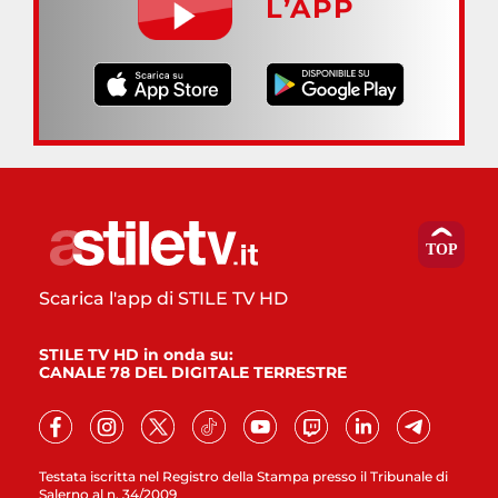
L’APP
Scarica l'app di STILE TV HD
STILE TV HD in onda su:
CANALE 78 DEL DIGITALE TERRESTRE
Testata iscritta nel Registro della Stampa presso il Tribunale di
Salerno al n. 34/2009