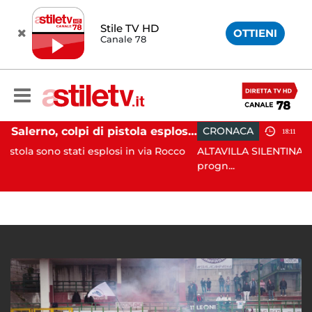
Stile TV HD
OTTIENI
Canale 78
Salerno, colpi di pistola esplosi a Pastena: paura tra i residenti
CRONACA
18:11
tati esplosi in via Rocco
ALTAVILLA SILENTINA. Grave inciden
progn...