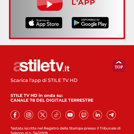
L’APP
Scarica l'app di STILE TV HD
STILE TV HD in onda su:
CANALE 78 DEL DIGITALE TERRESTRE
Testata iscritta nel Registro della Stampa presso il Tribunale di
Salerno al n. 34/2009