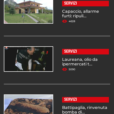
SERVIZI
Capaccio, allarme
furti: ripuli...
4628
SERVIZI
Laureana, olio da
ipermercati t...
5090
SERVIZI
Battipaglia, rinvenuta
bomba di...