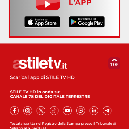
L’APP
Scarica l'app di STILE TV HD
STILE TV HD in onda su:
CANALE 78 DEL DIGITALE TERRESTRE
Testata iscritta nel Registro della Stampa presso il Tribunale di
Salerno al n. 34/2009