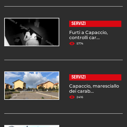
SERVIZI
Furti a Capaccio,
controlli car...
5774
SERVIZI
Capaccio, maresciallo
dei carab...
2416