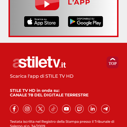
L’APP
Scarica l'app di STILE TV HD
STILE TV HD in onda su:
CANALE 78 DEL DIGITALE TERRESTRE
Testata iscritta nel Registro della Stampa presso il Tribunale di
Salerno al n. 34/2009